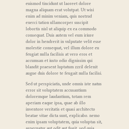
euismod tincidunt ut laoreet dolore
magna aliquam erat volutpat. Ut wisi
enim ad minim veniam, quis nostrud
exerci tation ullamcorper suscipit
lobortis nisl ut aliquip ex ea commodo
consequat. Duis autem vel eum iriure
dolor in hendrerit in vulputate velit esse
molestie consequat, vel illum dolore eu
feugiat nulla facilisis at vero eros et
accumsan et iusto odio dignissim qui
blandit praesent luptatum zzril delenit
augue duis dolore te feugait nulla facilisi.
Sed ut perspiciatis, unde omnis iste natus
error sit voluptatem accusantium
doloremque laudantium, totam rem
aperiam eaque ipsa, quae ab illo
inventore veritatis et quasi architecto
beatae vitae dicta sunt, explicabo. nemo
enim ipsam voluptatem, quia voluptas sit,
aspernatur aut odit aut fugit, sed quia