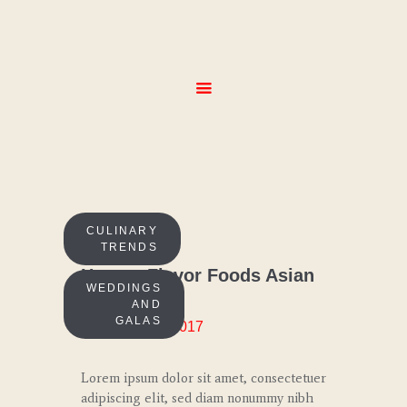
HOME
ABOUT
SERVICES
MENUS
GALLERY
CULINARY
CONTACT
TRENDS
How to Flavor Foods Asian
WEDDINGS
Pantry
AND
GALAS
September 8, 2017
Lorem ipsum dolor sit amet, consectetuer
adipiscing elit, sed diam nonummy nibh