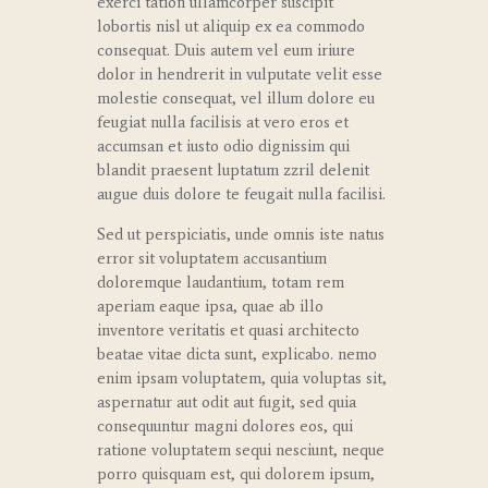
exerci tation ullamcorper suscipit
lobortis nisl ut aliquip ex ea commodo
consequat. Duis autem vel eum iriure
dolor in hendrerit in vulputate velit esse
molestie consequat, vel illum dolore eu
feugiat nulla facilisis at vero eros et
accumsan et iusto odio dignissim qui
blandit praesent luptatum zzril delenit
augue duis dolore te feugait nulla facilisi.
Sed ut perspiciatis, unde omnis iste natus
error sit voluptatem accusantium
doloremque laudantium, totam rem
aperiam eaque ipsa, quae ab illo
inventore veritatis et quasi architecto
beatae vitae dicta sunt, explicabo. nemo
enim ipsam voluptatem, quia voluptas sit,
aspernatur aut odit aut fugit, sed quia
consequuntur magni dolores eos, qui
ratione voluptatem sequi nesciunt, neque
porro quisquam est, qui dolorem ipsum,