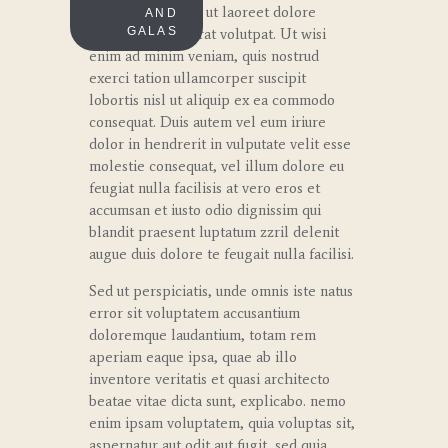
euismod tincidunt ut laoreet dolore
AND
GALAS
magna aliquam erat volutpat. Ut wisi
enim ad minim veniam, quis nostrud
exerci tation ullamcorper suscipit
lobortis nisl ut aliquip ex ea commodo
consequat. Duis autem vel eum iriure
dolor in hendrerit in vulputate velit esse
molestie consequat, vel illum dolore eu
feugiat nulla facilisis at vero eros et
accumsan et iusto odio dignissim qui
blandit praesent luptatum zzril delenit
augue duis dolore te feugait nulla facilisi.
Sed ut perspiciatis, unde omnis iste natus
error sit voluptatem accusantium
doloremque laudantium, totam rem
aperiam eaque ipsa, quae ab illo
inventore veritatis et quasi architecto
beatae vitae dicta sunt, explicabo. nemo
enim ipsam voluptatem, quia voluptas sit,
aspernatur aut odit aut fugit, sed quia