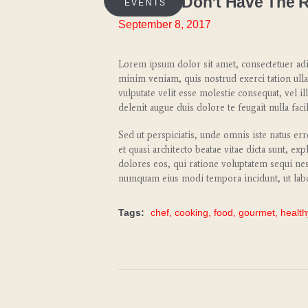
What if I Don’t Have The 
EVENTS
September 8, 2017
Lorem ipsum dolor sit amet, consectetuer adi
minim veniam, quis nostrud exerci tation ull
vulputate velit esse molestie consequat, vel i
delenit augue duis dolore te feugait nulla facil
Sed ut perspiciatis, unde omnis iste natus er
et quasi architecto beatae vitae dicta sunt, e
dolores eos, qui ratione voluptatem sequi nes
numquam eius modi tempora incidunt, ut labo
Tags:
chef
,
cooking
,
food
,
gourmet
,
health