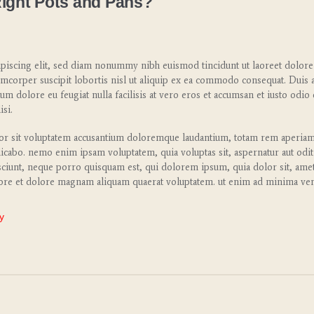
Right Pots and Pans?
piscing elit, sed diam nonummy nibh euismod tincidunt ut laoreet dolore
amcorper suscipit lobortis nisl ut aliquip ex ea commodo consequat. Duis 
llum dolore eu feugiat nulla facilisis at vero eros et accumsan et iusto odio
isi.
ror sit voluptatem accusantium doloremque laudantium, totam rem aperiam e
xplicabo. nemo enim ipsam voluptatem, quia voluptas sit, aspernatur aut odi
ciunt, neque porro quisquam est, qui dolorem ipsum, quia dolor sit, amet, 
re et dolore magnam aliquam quaerat voluptatem. ut enim ad minima veni
y